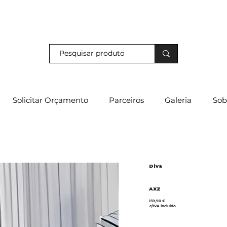
s e descubra os nossos descontos exclusivos em loja física!
Solicitar Orçamento
Parceiros
Galeria
Sob
Diva
AXZ
159,90 €
c/IVA incluído