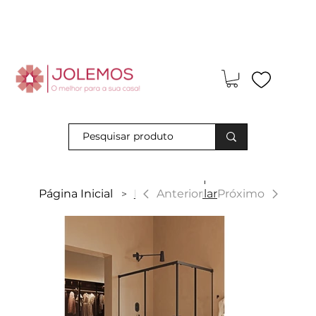
Visite-nos e descubra os nossos descontos exclusivos em loja
física!
|
Anterior
Página Inicial
Desna Angular Ng
Próximo
>