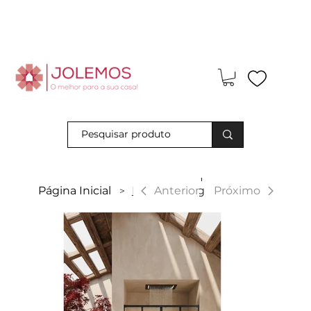
Visite-nos e descubra os nossos descontos exclusivos em loja
física!
|
Anterior
Página Inicial
Desna 4P Ng
Próximo
>