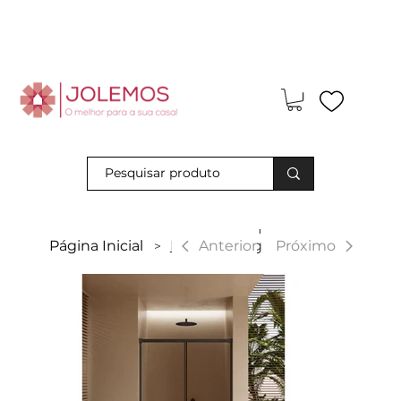
Visite-nos e descubra os nossos descontos exclusivos em loja
física!
|
Anterior
Página Inicial
Desna 2P Ng
Próximo
>