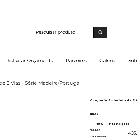
s e descubra os nossos descontos exclusivos em loja física!
Solicitar Orçamento
Parceiros
Galeria
Sob
 2 Vias - Série Madeira/Portugal
Conjunto Embutido de 2 V
Imex
- 10%
Promoção!
364,76 €
405
c/IVA incluído