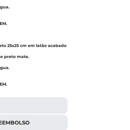
água.
TEM.
teto 25x25 cm em latão acabado
 e preto mate.
água.
TEM.
REEMBOLSO