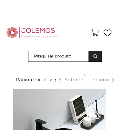
Visite-nos e descubra os nossos descontos exclusivos em loja
física!
|
Anterior
Página Inicial
Colorado
Próximo
>