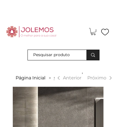
Visite-nos e descubra os nossos descontos exclusivos em loja
física!
|
Anterior
Página Inicial
Code
Próximo
>