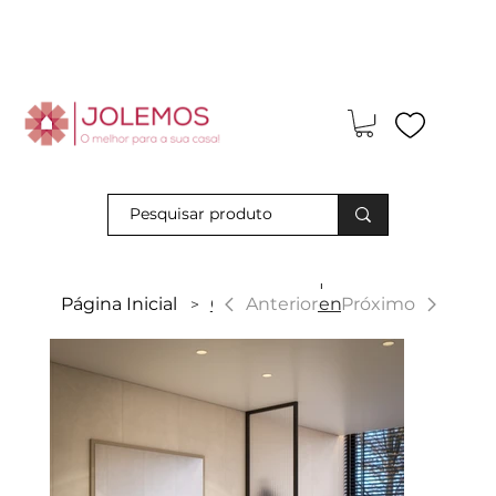
Visite-nos e descubra os nossos descontos exclusivos em loja
física!
|
Anterior
Página Inicial
Classic Suspenso
Próximo
>