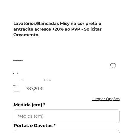
Lavatórios/Bancadas Misy na cor preta e
antracite acresce +20% ao PVP -
Solicitar
Orçamento
.
Classic Suspenso
Moovlux
- 20%
Promoção!
629,76 €
787,20 €
c/IVA incluído
Limpar Opções
Medida (cm)
Portas e Gavetas