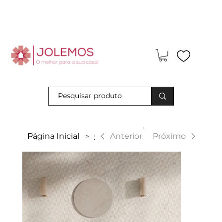
Visite-nos e descubra os nossos descontos exclusivos em loja
física!
|
Anterior
Página Inicial
Class
Próximo
>