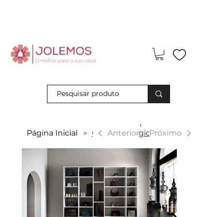
Visite-nos e descubra os nossos descontos exclusivos em loja
física!
|
Anterior
Página Inicial
Carvalho Grigio
Próximo
>