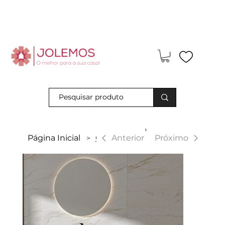
Visite-nos e descubra os nossos descontos exclusivos em loja
física!
|
Anterior
Página Inicial
Caleya
Próximo
>