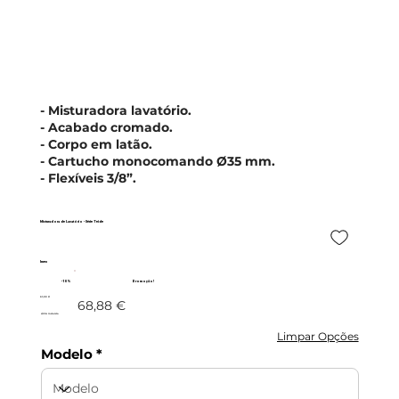
- Misturadora lavatório.
- Acabado cromado.
- Corpo em latão.
- Cartucho monocomando Ø35 mm.
- Flexíveis 3/8”.
Misturadora de Lavatório - Série Teide
Imex
- 10%
Promoção!
61,99 €
68,88 €
c/IVA incluído
Limpar Opções
Modelo