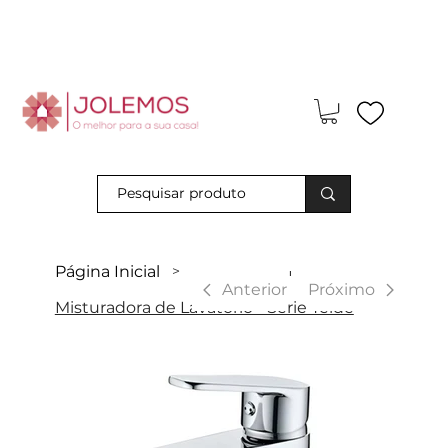
Visite-nos e descubra os nossos descontos exclusivos em loja
física!
Página Inicial
>
|
Anterior
Próximo
Misturadora de Lavatório - Série Teide