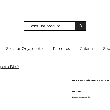
s e descubra os nossos descontos exclusivos em loja física!
Solicitar Orçamento
Parceiros
Galeria
Sob
 para Bidé
Breeze - Misturadora par
Bruma
Preço Sob Consulta