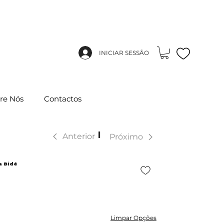
INICIAR SESSÃO
re Nós
Contactos
|
Anterior
Próximo
a Bidé
Limpar Opções