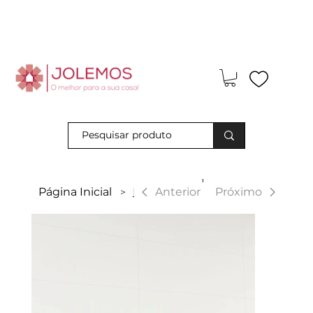
Visite-nos e descubra os nossos descontos exclusivos em loja
física!
|
Anterior
Página Inicial
Brancos
Próximo
>