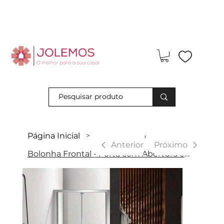
Visite-nos e descubra os nossos descontos exclusivos em loja
física!
Página Inicial
>
|
Anterior
Próximo
Bolonha Frontal - Porta com Abertura em Fole