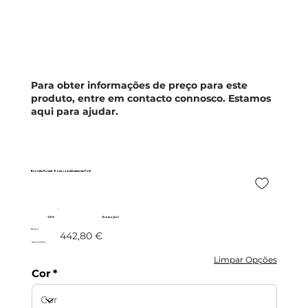
Para obter informações de preço para este
produto, entre em contacto connosco. Estamos
aqui para ajudar.
Bolonha Frontal - Porta com Abertura em Fole
- 20%
Promoção!
354,24 €
442,80 €
c/IVA incluído
Limpar Opções
Cor