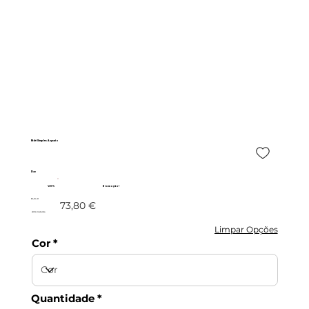
Bidé Simples Aquario
Dav
- 20%
Promoção!
59,04 €
73,80 €
c/IVA incluído
Limpar Opções
Cor
Quantidade