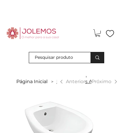
Visite-nos e descubra os nossos descontos exclusivos em loja
física!
|
Anterior
Página Inicial
Bidé Simples Aquario
Próximo
>