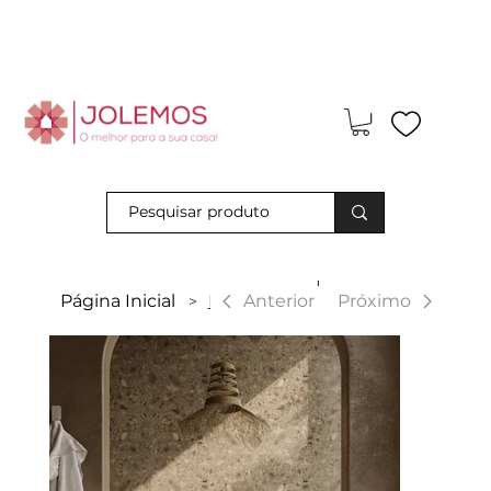
Visite-nos e descubra os nossos descontos exclusivos em loja
física!
|
Anterior
Página Inicial
Benny
Próximo
>