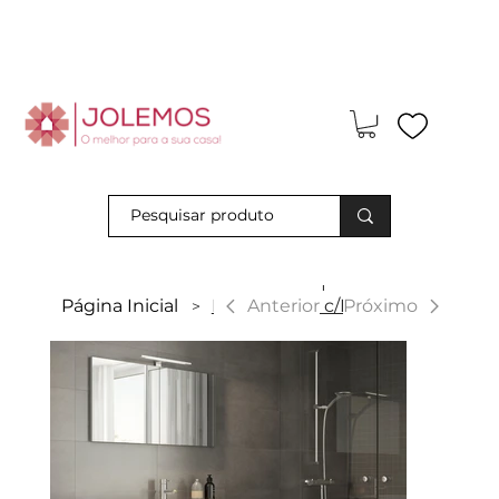
Visite-nos e descubra os nossos descontos exclusivos em loja
física!
|
Anterior
Página Inicial
Beja - Móvel c/Portas
Próximo
>