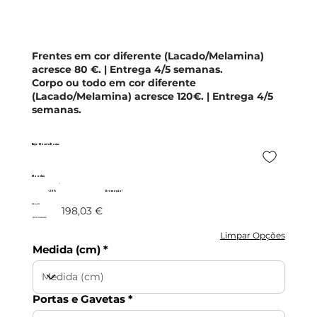
Frentes em cor diferente (Lacado/Melamina)
acresce 80 €. | Entrega 4/5 semanas.
Corpo ou todo em cor diferente
(Lacado/Melamina) acresce 120€. | Entrega 4/5
semanas.
Beja - Móvel c/Portas
Moovlux
- 20%
Promoção!
158,42 €
198,03 €
c/IVA incluído
Limpar Opções
Medida (cm)
Portas e Gavetas