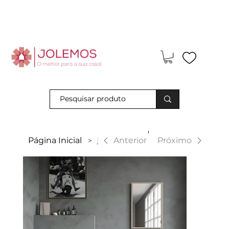
Visite-nos e descubra os nossos descontos exclusivos em loja
física!
|
Anterior
Página Inicial
Beirut
Próximo
>