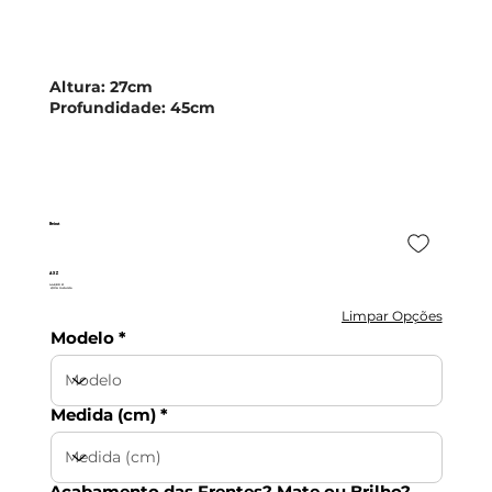
Altura:
27cm
Profundidade:
45cm
Beirut
AXZ
442,80 €
c/IVA incluído
Limpar Opções
Modelo
Medida (cm)
Acabamento das Frentes? Mate ou Brilho?