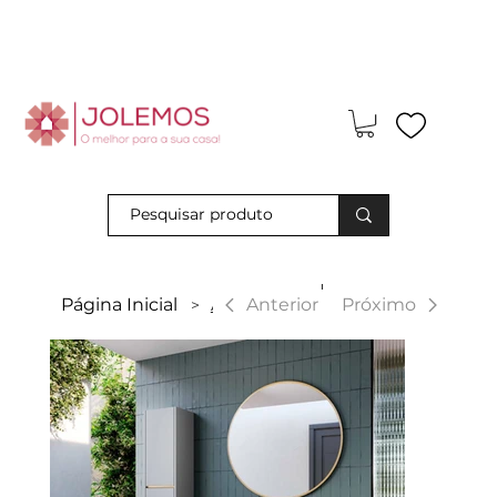
Visite-nos e descubra os nossos descontos exclusivos em loja
física!
|
Anterior
Página Inicial
Avant
Próximo
>