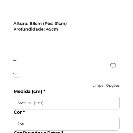
Altura:
88cm (
Pés:
31cm)
Profundidade:
45cm
Avant
Coycama
510,45 €
c/IVA incluído
Limpar Opções
Medida (cm)
Cor
Cor Puxador e Patas