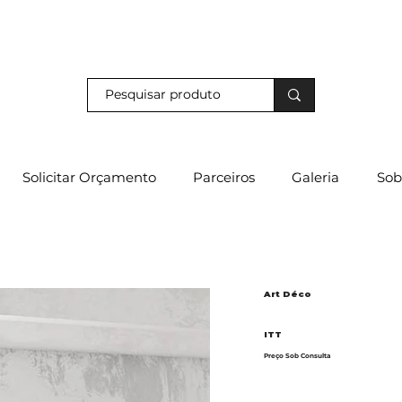
s e descubra os nossos descontos exclusivos em loja física!
Solicitar Orçamento
Parceiros
Galeria
Sob
Art Déco
ITT
Preço Sob Consulta