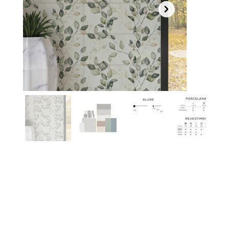
Fora
da
galeria