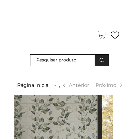
Visite-nos e descubra os nossos descontos exclusivos em loja
física!
|
Anterior
Página Inicial
Alure
Próximo
>