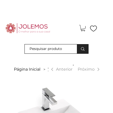
Visite-nos e descubra os nossos descontos exclusivos em loja
física!
|
Anterior
Página Inicial
7814
Próximo
>