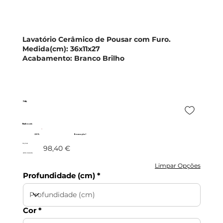
Lavatório Cerâmico de Pousar com Furo.
Medida(cm):
36x11x27
Acabamento:
Branco Brilho
7814
Banhoazis
-20%
Promoção!
78,72 €
98,40 €
c/IVA incluído
Limpar Opções
Profundidade (cm)
Cor