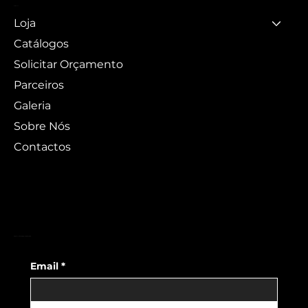
MENU
Loja
Catálogos
Solicitar Orçamento
Parceiros
Galeria
Sobre Nós
Contactos
FORMULÁRIO DE SUBSCRIÇÃO
Email
*