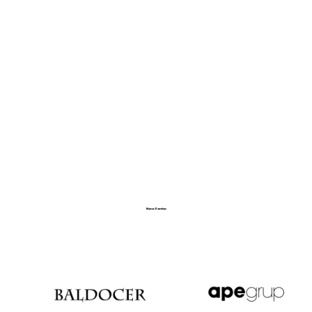
Obrigado por escolher a Jolemos, onde a sua
casa encontra a excelência em cerâmicas e
sanitários!
Saiba mais
Marcas Parceiras