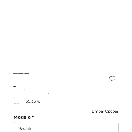
Monocomando de Banheira
DAV
- 20%
Promoção!
44,28 €
55,35 €
c/IVA incluído
Limpar Opções
Modelo