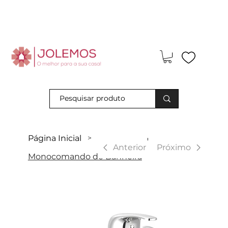
Visite-nos e descubra os nossos descontos exclusivos em loja
física!
Página Inicial
>
|
Anterior
Próximo
Monocomando de Banheira