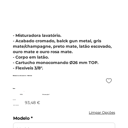
- Misturadora lavatório.
- Acabado cromado, balck gun metal, gris
mate/champagne, preto mate, latão escovado,
ouro mate e ouro rosa mate.
- Corpo em latão.
- Cartucho monocomando Ø26 mm TOP.
- Flexíveis 3/8".
Misturadora de Lavatório - Série Line
Imex
- 10%
Promoção!
84,13 €
93,48 €
c/IVA incluído
Limpar Opções
Modelo