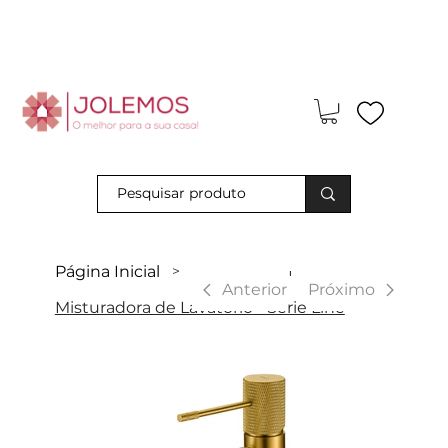
Visite-nos e descubra os nossos descontos exclusivos em loja
física!
Página Inicial
>
|
Anterior
Próximo
Misturadora de Lavatório - Série Line