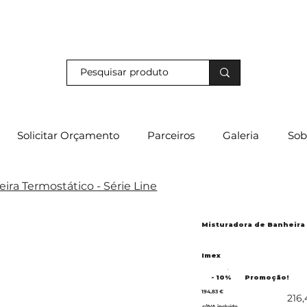
s e descubra os nossos descontos exclusivos em loja física!
Solicitar Orçamento
Parceiros
Galeria
Sob
ira Termostático - Série Line
Misturadora de Banheira 
Imex
- 10%
Promoção!
194,83 €
216,
c/IVA incluído