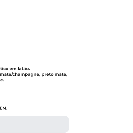
tico em latão.
s mate/champagne, preto mate,
e.
TEM.