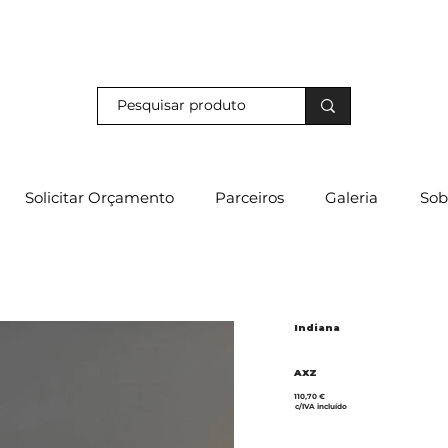
s e descubra os nossos descontos exclusivos em loja física!
Solicitar Orçamento
Parceiros
Galeria
Sob
Indiana
AXZ
110,70 €
c/IVA incluído