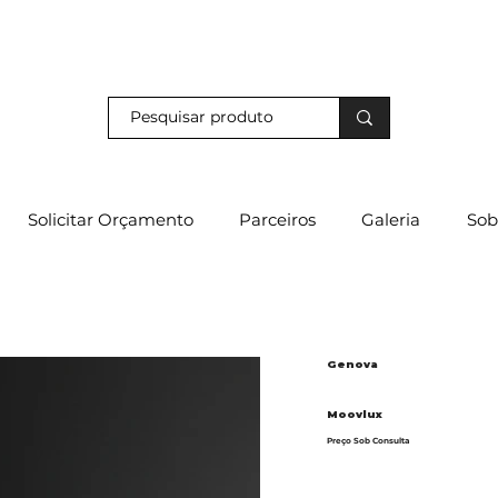
s e descubra os nossos descontos exclusivos em loja física!
Solicitar Orçamento
Parceiros
Galeria
Sob
Genova
Moovlux
Preço Sob Consulta