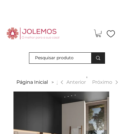
Visite-nos e descubra os nossos descontos exclusivos em loja
física!
|
Anterior
Página Inicial
Faro
Próximo
>