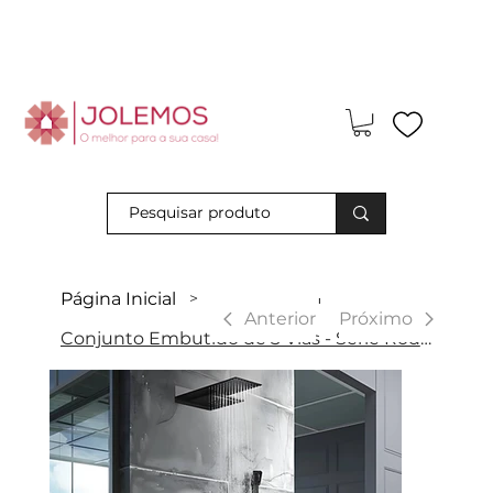
Visite-nos e descubra os nossos descontos exclusivos em loja
física!
Página Inicial
>
|
Anterior
Próximo
Conjunto Embutido de 3 Vias - Série Rodas