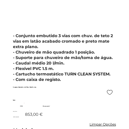
- Conjunto embutido 3 vias com chuv. de teto 2
vias em latão acabado cromado e preto mate
extra plano.
- Chuveiro de mão quadrado 1 posição.
- Suporte para chuveiro de mão/toma de água.
- Caudal médio 20 l/min.
- Flexível PVC 1.5 m.
- Cartucho termostático TURN CLEAN SYSTEM.
- Com caixa de registo.
Conjunto Embutido de 3 Vias - Série Rodas
Imex
- 10%
Promoção!
767,70 €
853,00 €
c/IVA incluído
Limpar Opções