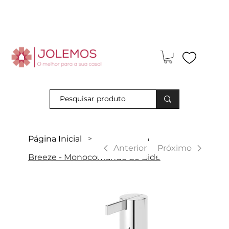
Visite-nos e descubra os nossos descontos exclusivos em loja
física!
Página Inicial
>
|
Anterior
Próximo
Breeze - Monocomando de Bidé